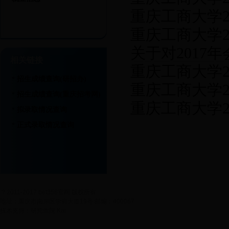
重庆工商大学
知
重庆工商大学
关于对2017
考生）成绩公
相关链接
重庆工商大学2
的通知
招生成绩查询(研招办)
*
重庆工商大学2
单
招生成绩查询(重庆招考网)
*
重庆工商大学2
录取工作方案
拟录取情况查询
*
知
正式录取情况查询
*
?
2011-2017 bet356官网 版权所有
地址：重庆市南岸区学府大道19号 邮编：400067
技术支持：研究生院 Kai