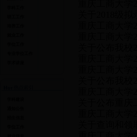
重庆工商大学2
学科工作
关于2018级
知
研工工作
重庆工商大学
培养工作
重庆工商大学
就业工作
学位工作
关于公布我校
布
专业学位工作
重庆工商大学2
的通知
学术讲座
重庆工商大学2
录取工作方案
关于公布我校
重庆工商大学2
绩复查结果的
学科建设
关于公布重庆
通知公告
重庆工商大学2
试成绩及成绩复
招生信息
关于查询和领
学位工作
重庆工商大学2
通知
就业信息