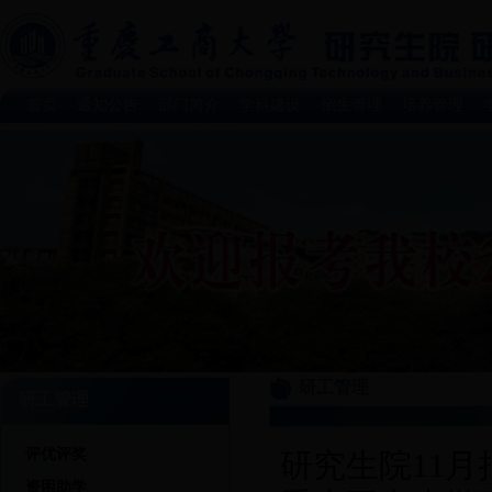
首页
通知公告
部门简介
学科建设
招生管理
培养管理
|
|
|
|
|
|
研工管理
研工管理
评优评奖
研究生院11
资困助学