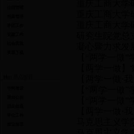
重庆工商大学
住宿管理
重庆工商大学
档案管理
重庆工商大学
学团工作
研究生院党总
党建工作
社会实践
凝心聚力求发
资源下载
【“两学一做
支部学年工作
【两学一做】
95周年大会上发
【两学一做·
【“两学一做
美女教师”张丽莉
学科建设
通知公告
【“两学一做
招生信息
【两学一做·
——30句话读懂
学位工作
马克思主义学
记河南卫辉市唐
就业信息
马克思主义学