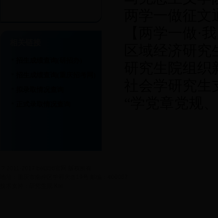
两学一做征文
做”主题活动
【两学一做·
相关链接
区域经济研究
龚全珍讲述入党
招生成绩查询(研招办)
*
研究生院组织
做”交流会
招生成绩查询(重庆招考网)
*
社会学研究生
拟录取情况查询
*
“学党章党规
正式录取情况查询
*
工研究生党支部“
?
2011-2017 bet356官网 版权所有
地址：重庆市南岸区学府大道19号 邮编：400067
技术支持：研究生院 Kai