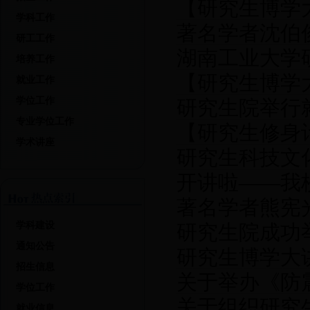
【研究生博学
学科工作
著名学者沈伯
研工工作
湖南工业大学
培养工作
【研究生博学大
就业工作
学位工作
研究生院举行
用技巧
专业学位工作
【研究生修身
学术讲座
研究生科技文
眼中合格的求
开讲啦——我
著名学者熊宪
学科建设
研究生院成功
通知公告
研究生博学大
招生信息
关于举办《防
行
学位工作
关于组织研究
就业信息