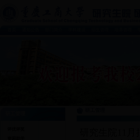
首页
通知公告
部门简介
学科建设
招生管理
培养管理
|
|
|
|
|
|
研工管理
研工管理
评优评奖
研究生院11
资困助学