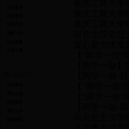
重庆工商大学
住宿管理
重庆工商大学
档案管理
重庆工商大学
学团工作
研究生院党总
党建工作
社会实践
凝心聚力求发
资源下载
【“两学一做
支部学年工作
【两学一做】
95周年大会上发
【两学一做·
【“两学一做
美女教师”张丽莉
学科建设
通知公告
【“两学一做
招生信息
【两学一做·
——30句话读懂
学位工作
马克思主义学
记河南卫辉市唐
就业信息
马克思主义学