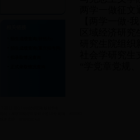
两学一做征文
做”主题活动
【两学一做·
相关链接
区域经济研究
龚全珍讲述入党
招生成绩查询(研招办)
*
研究生院组织
做”交流会
招生成绩查询(重庆招考网)
*
社会学研究生
拟录取情况查询
*
“学党章党规
正式录取情况查询
*
工研究生党支部“
?
2011-2017 bet356官网 版权所有
地址：重庆市南岸区学府大道19号 邮编：400067
技术支持：研究生院 Kai